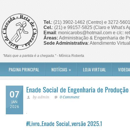
Tel.
: (21) 3902-1462 (Centro) e 3272-5601
Cel.
: (21) e 99157-5825 (Claro e What's A
Email
: monicarobs@hotmail.com e c/c: r
Áreas:
Administração & Engenharia de Pr
Sede Administrativa
: Atendimento Virtua
"Mais que a partida é a chegada."
- Mônica Roberta
PAGINA PRINCIPAL
NOTÍCIAS
»
LOJA VIRTUAL
VIDEO
07
by admin
0 Comment
JAN
2026
.