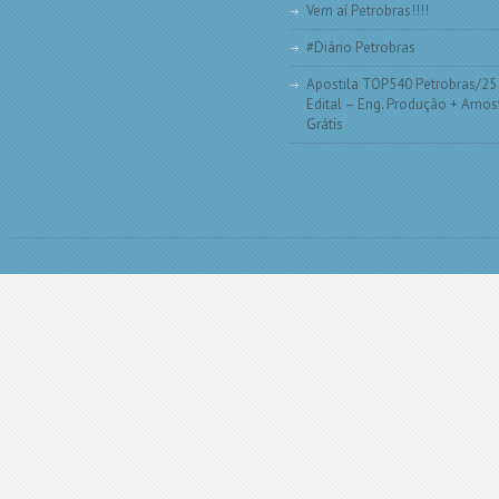
Vem aí Petrobras!!!!
#Diário Petrobras
Apostila TOP540 Petrobras/25
Edital – Eng. Produção + Amos
Grátis