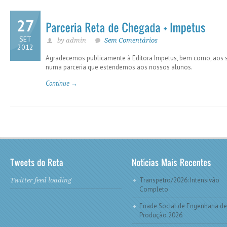
27
SET
by admin
Sem Comentários
2012
Agradecemos publicamente à Editora Impetus, bem como, aos seu
numa parceria que estendemos aos nossos alunos.
Continue →
Transpetro/2026: Intensivão
Twitter feed loading
Completo
Enade Social de Engenharia de
Produção 2026