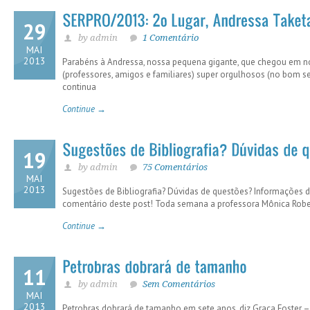
29
by admin
1 Comentário
MAI
2013
Parabéns à Andressa, nossa pequena gigante, que chegou em no
(professores, amigos e familiares) super orgulhosos (no bom s
continua
Continue →
19
by admin
75 Comentários
MAI
2013
Sugestões de Bibliografia? Dúvidas de questões? Informações
comentário deste post! Toda semana a professora Mônica Robert
Continue →
11
by admin
Sem Comentários
MAI
2013
Petrobras dobrará de tamanho em sete anos, diz Graça Foster 