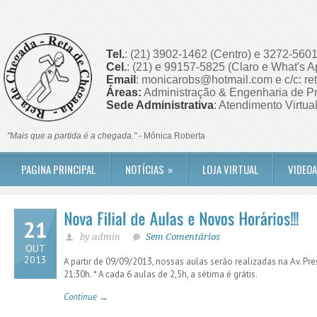
Tel.
: (21) 3902-1462 (Centro) e 3272-5601
Cel.
: (21) e 99157-5825 (Claro e What's A
Email
: monicarobs@hotmail.com e c/c: r
Áreas:
Administração & Engenharia de Pr
Sede Administrativa
: Atendimento Virtua
"Mais que a partida é a chegada."
- Mônica Roberta
PAGINA PRINCIPAL
NOTÍCIAS
»
LOJA VIRTUAL
VIDEO
21
by admin
Sem Comentários
OUT
2013
A partir de 09/09/2013, nossas aulas serão realizadas na Av. Pr
21:30h. * A cada 6 aulas de 2,5h, a sétima é grátis.
Continue →