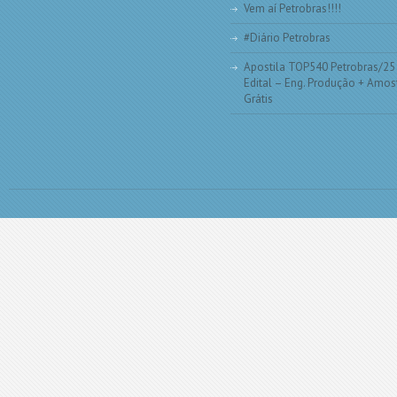
Vem aí Petrobras!!!!
#Diário Petrobras
Apostila TOP540 Petrobras/25
Edital – Eng. Produção + Amos
Grátis