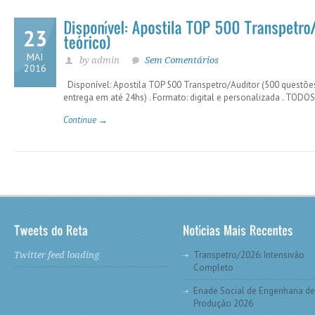
23
MAI
by admin
Sem Comentários
2016
Disponível: Apostila TOP 500 Transpetro/Auditor (500 questõe
entrega em até 24hs) . Formato: digital e personalizada . TO
Continue →
Transpetro/2026: Intensivão
Twitter feed loading
Completo
Enade Social de Engenharia de
Produção 2026