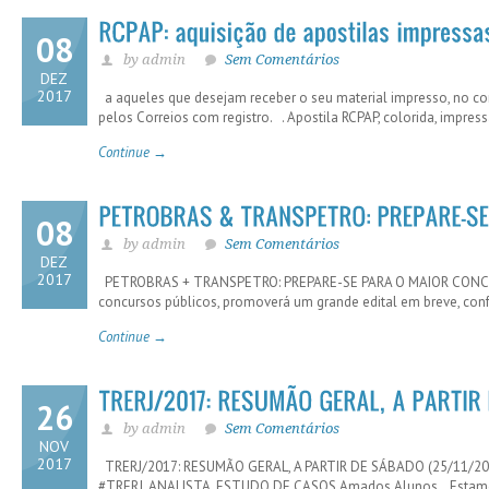
08
by admin
Sem Comentários
DEZ
2017
a aqueles que desejam receber o seu material impresso, no con
pelos Correios com registro. . Apostila RCPAP, colorida, impressa
Continue →
08
by admin
Sem Comentários
DEZ
2017
PETROBRAS + TRANSPETRO: PREPARE-SE PARA O MAIOR CONCURS
concursos públicos, promoverá um grande edital em breve, conf
Continue →
26
by admin
Sem Comentários
NOV
2017
TRERJ/2017: RESUMÃO GERAL, A PARTIR DE SÁBADO (25/11
#TRERJ_ANALISTA_ESTUDO DE CASOS Amados Alunos, Estamos li