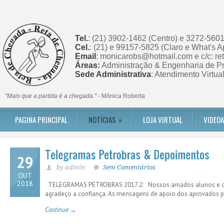
Tel.
: (21) 3902-1462 (Centro) e 3272-5601
Cel.
: (21) e 99157-5825 (Claro e What's A
Email
: monicarobs@hotmail.com e c/c: r
Áreas:
Administração & Engenharia de Pr
Sede Administrativa
: Atendimento Virtua
"Mais que a partida é a chegada."
- Mônica Roberta
PAGINA PRINCIPAL
NOTÍCIAS
»
LOJA VIRTUAL
VIDEO
29
by admin
Sem Comentários
OUT
2018
TELEGRAMAS PETROBRAS 2017.2: Nossos amados alunos e clien
agradeço a confiança. As mensagens de apoio dos aprovados p
Continue →