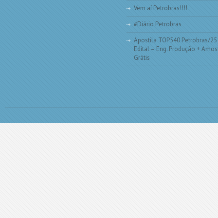
Vem aí Petrobras!!!!
#Diário Petrobras
Apostila TOP540 Petrobras/25
Edital – Eng. Produção + Amos
Grátis